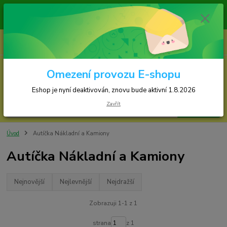
Zásilky jsou odesílány v pondělí, středu a v
Eshop je nyní deaktivován, znovu bude
0
ks
za
0,00 Kč
Omezení provozu E-shopu
Menu
Eshop je nyní deaktivován, znovu bude aktivní 1.8.2026
Zavřít
Hledat
Úvod
Autíčka Nákladní a Kamiony
Autíčka Nákladní a Kamiony
Nejnovější
Nejlevnější
Nejdražší
Zobrazuji 1-1 z 1
strana
z 1