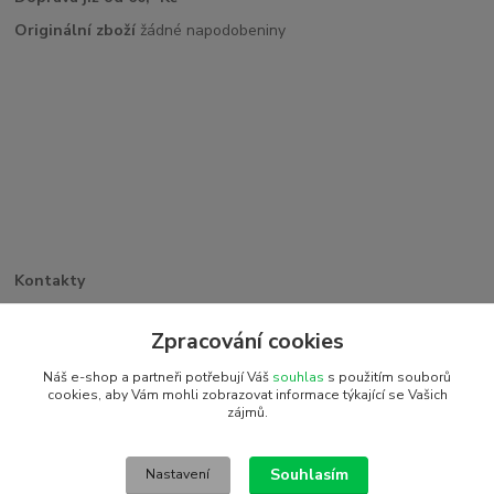
Originální zboží
žádné napodobeniny
Kontakty
Větrná 1062/32
PSČ 742 35, Odry
Zpracování cookies
+420 773 263 369
Náš e-shop a partneři potřebují Váš
souhlas
s použitím souborů
detiakostky@seznam.cz
cookies, aby Vám mohli zobrazovat informace týkající se Vašich
zájmů.
2016 © Detiakostky.cz - Všechna práva vyhrazena. Vytvořeno
systémem www.eshop-rychle.cz
Souhlasím
Nastavení