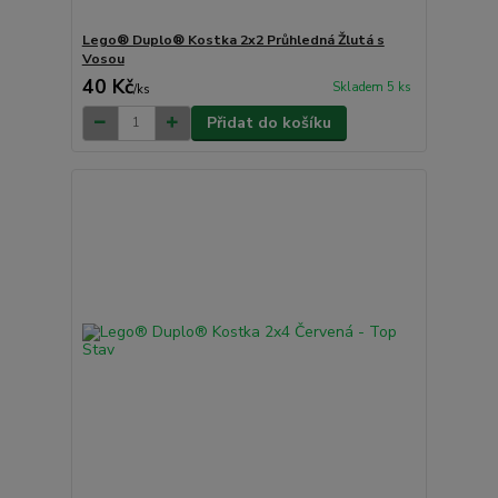
Lego® Duplo® Kostka 2x2 Průhledná Žlutá s
Vosou
40 Kč
Skladem 5 ks
/
ks
Přidat do košíku