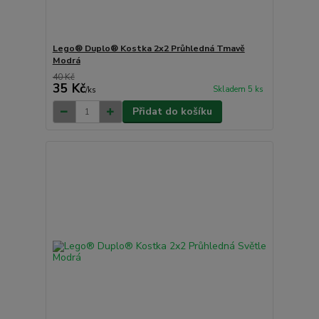
Lego® Duplo® Kostka 2x2 Průhledná Tmavě
Modrá
40 Kč
35 Kč
Skladem 5 ks
/
ks
Přidat do košíku