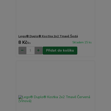
Lego® Duplo® Kostka 2x2 Tmavě Šedá
8 Kč
Skladem 15 ks
/
ks
Přidat do košíku