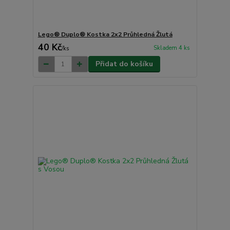
Lego® Duplo® Kostka 2x2 Průhledná Žlutá
40 Kč
Skladem 4 ks
/
ks
Přidat do košíku