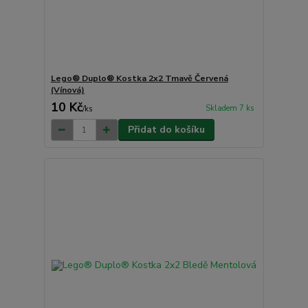
Lego® Duplo® Kostka 2x2 Tmavě Červená
(Vínová)
10 Kč
Skladem 7 ks
/
ks
Přidat do košíku