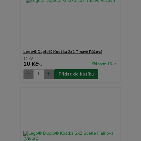
Lego® Duplo® Kostka 2x2 Tmavě Růžová
12 Kč
10 Kč
Skladem 16 ks
/
ks
Přidat do košíku