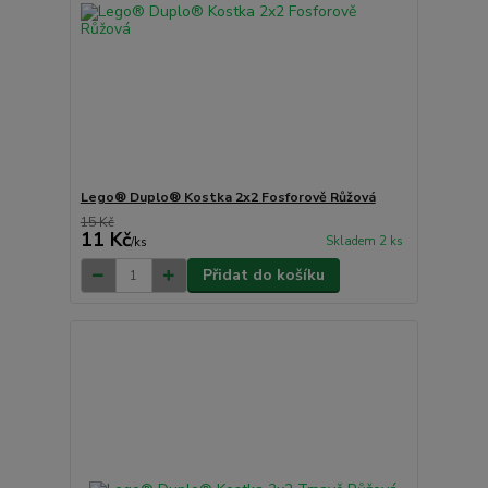
Lego® Duplo® Kostka 2x2 Fosforově Růžová
15 Kč
11 Kč
Skladem 2 ks
/
ks
Přidat do košíku