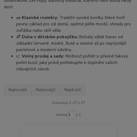
obdélníkové 2x4 nopy. Barevný materiál, kterého není doma nikdy
dost.
🧱
Klasické rozměry:
Tradiční vysoké kostky, které tvoří
pevný základ pro zdi domů, opěrné pilíře mostů, ohrady pro
zvířátka nebo obří věže.
🌈
Duha v dětském pokojíčku:
Bohatý výběr barev od
základní červené, modré, žluté a zelené až po nejrůznější
pastelové a moderní odstíny.
📈
Volný prodej a sady:
Možnost pořídit si přesně takový
počet kusů, jaký právě potřebujete k doplnění vašich
stávajících zásob.
Nejnovější
Nejlevnější
Nejdražší
Zobrazuji 1-27 z 27
strana
z 1