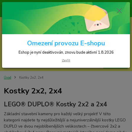
ky jsou odesílány v pondělí, středu a ve čtvrtek!
Eshop je nyní deaktivován, znovu bude spuštěn 1.8.2026!!!
0
ks
za
0,00 Kč
Omezení provozu E-shopu
Menu
Eshop je nyní deaktivován, znovu bude aktivní 1.8.2026
Zavřít
Hledat
Úvod
Kostky 2x2, 2x4
Kostky 2x2, 2x4
LEGO® DUPLO® Kostky 2x2 a 2x4
Základní stavební kameny pro každý velký projekt! V této
kategorii najdete ty nejdůležitější a nejuniverzálnější kostky LEGO
DUPLO ve dvou nejoblíbenějších velikostech – čtvercové 2x2 a