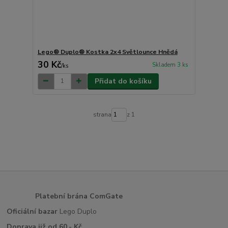
Lego® Duplo® Kostka 2x4 Světlounce Hnědá
30 Kč
Skladem 3 ks
/
ks
Přidat do košíku
strana
z 1
Platební brána ComGate
Oficiální bazar
Lego Duplo
Doprava již od 60,- Kč