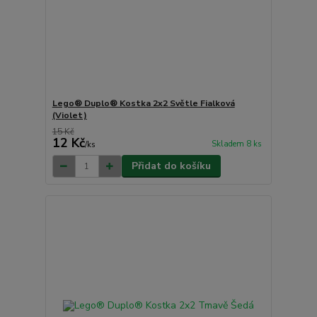
Lego® Duplo® Kostka 2x2 Světle Fialková
(Violet)
15 Kč
12 Kč
Skladem 8 ks
/
ks
Přidat do košíku