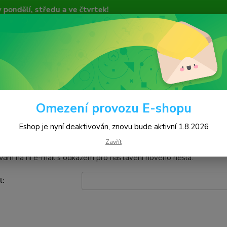
, středu a ve čtvrtek!
vu bude spuštěn 1.8.2026!!!
nce Zákazníků
Videa
Online Platby
Hledat
Omezení provozu E-shopu
menuté heslo
Eshop je nyní deaktivován, znovu bude aktivní 1.8.2026
Zavřít
 máte vytvořený účet, ale zapomněli jste své heslo, zadejte svou e-
ám na ni e-mail s odkazem pro nastavení nového hesla.
l: