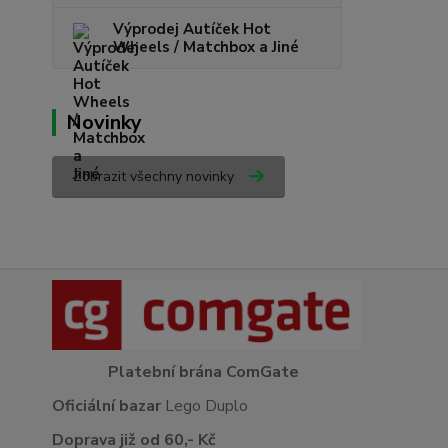
Výprodej Autíček Hot
Wheels / Matchbox a Jiné
Novinky
Zobrazit všechny novinky
Platební brána ComGate
Oficiální bazar
Lego Duplo
Doprava již od 60,- Kč