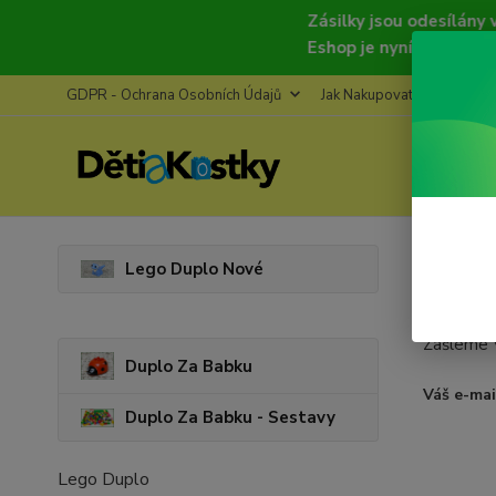
Zásilky jsou odesílány v pondělí
Eshop je nyní deaktivován, zno
GDPR - Ochrana Osobních Údajů
Jak Nakupovat
Refere
Zapo
Lego Duplo Nové
Pokud již
Zašleme V
Duplo Za Babku
Váš e-mai
Duplo Za Babku - Sestavy
Lego Duplo