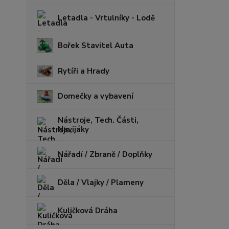
Letadla - Vrtulníky - Lodě
Bořek Stavitel Auta
Rytíři a Hrady
Domečky a vybavení
Nástroje, Tech. Části,
Navijáky
Nářadí / Zbraně / Doplňky
Děla / Vlajky / Plameny
Kuličková Dráha