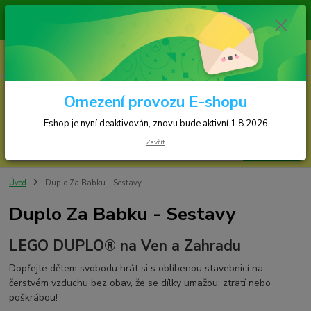
Zásilky jsou odesílány v pondělí, středu a ve čtvrtek
Eshop je nyní deaktivován, znovu bude spuštěn 
0
ks
za
0,00 Kč
Omezení provozu E-shopu
Menu
Eshop je nyní deaktivován, znovu bude aktivní 1.8.2026
Zavřít
Hledat
Úvod
Duplo Za Babku - Sestavy
Duplo Za Babku - Sestavy
LEGO DUPLO® na Ven a Zahradu
Dopřejte dětem svobodu hrát si s oblíbenou stavebnicí na
čerstvém vzduchu bez obav, že se dílky umažou, ztratí nebo
poškrábou!