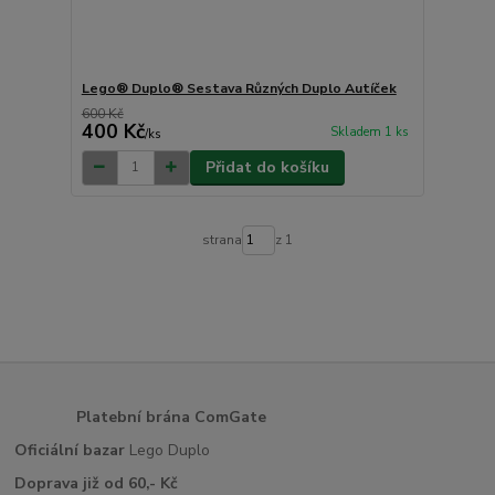
Lego® Duplo® Sestava Různých Duplo Autíček
600 Kč
400 Kč
Skladem 1 ks
/
ks
Přidat do košíku
strana
z 1
Platební brána ComGate
Oficiální bazar
Lego Duplo
Doprava již od 60,- Kč