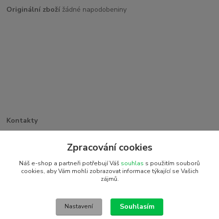
Originální zboží
žádné napodobeniny
Kontakty
Větrná 1062/32
PSČ 742 35, Odry
Zpracování cookies
+420 773 263 369
Náš e-shop a partneři potřebují Váš
souhlas
s použitím souborů
detiakostky@seznam.cz
cookies, aby Vám mohli zobrazovat informace týkající se Vašich
zájmů.
2016 © Detiakostky.cz - Všechna práva vyhrazena. Vytvořeno
systémem www.eshop-rychle.cz
Souhlasím
Nastavení