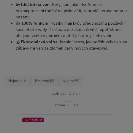
🏡
Ideální na ven:
Sety jsou jako stvořené pro
nekompromisní řádění na pískovišti, zahradě, terase nebo u
bazénu.
👍
100% funkční:
Kostky mají kvůli předchozímu používání
kosmetické vady (škrábance, zašlost či větší opotřebení),
ale jsou zcela v pořádku a přežijí bláto, písek i vodu.
💰
Ekonomická volba:
Ideální cesta, jak pořídit velkou kupu
zábavy na ven za zlomek ceny nových stavebnic.
Nejnovější
Nejlevnější
Nejdražší
Zobrazuji 1-7 z 7
strana
z 1
TOP produkt