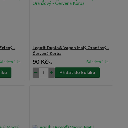
elený -
Lego® Duplo® Vagon Malý Oranžový -
Červená Korba
90 Kč
Skladem 1 ks
Skladem 1 ks
/
ks
šíku
Přidat do košíku