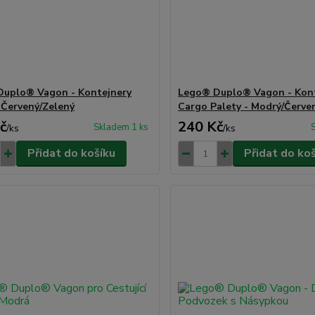
uplo® Vagon - Kontejnery
Lego® Duplo® Vagon - Kon
 Červený/Zelený
Cargo Palety - Modrý/Červe
č
240 Kč
Skladem 1 ks
/
ks
/
ks
Přidat do košíku
Přidat do ko