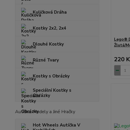
Kuličková Dráha
Kostky 2x2, 2x4
Lego® D
Dlouhé Kostky
Žlutá/M
220 K
Různé Tvary
Kostky s Obrázky
Speciální Kostky s
Obrázky
Autíčka, Modely a Jiné Hračky
Hot Wheels Autíčka V