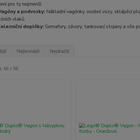
čení pro ty nejmenší.
Vagóny a podvozky:
Nákladní vagónky, osobní vozy, sklápěcí p
stních vlaků.
elezniční doplňky:
Semafory, závory, tankovací stojany a vše po
jší
Nejlevnější
Nejdražší
1-56 z 56