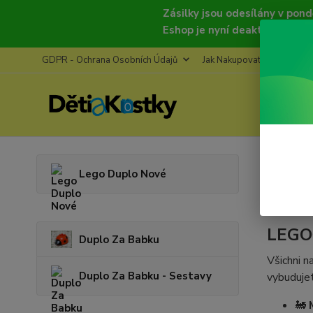
Zásilky jsou odesílány v pondělí, st
Eshop je nyní deaktivován, znovu bu
GDPR - Ochrana Osobních Údajů
Jak Nakupovat
Refere
Úvod
M
Lego Duplo Nové
Maši
LEGO
Duplo Za Babku
Všichni n
Duplo Za Babku - Sestavy
vybudujet
🚂