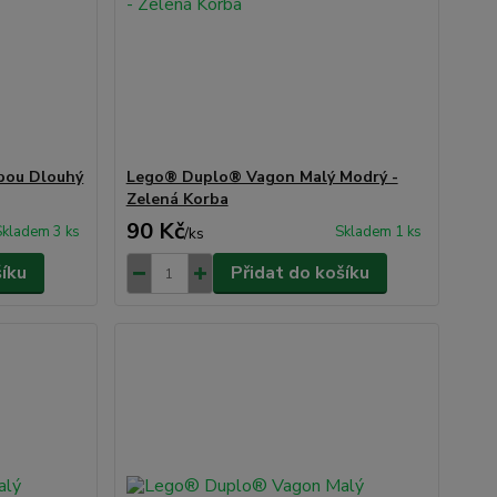
bou Dlouhý
Lego® Duplo® Vagon Malý Modrý -
Zelená Korba
90 Kč
Skladem 3 ks
Skladem 1 ks
/
ks
šíku
Přidat do košíku