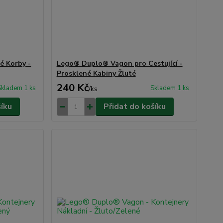
é Korby -
Lego® Duplo® Vagon pro Cestující -
Prosklené Kabiny Žluté
240 Kč
Skladem 1 ks
Skladem 1 ks
/
ks
šíku
Přidat do košíku