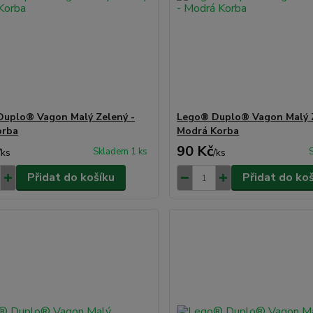
uplo® Vagon Malý Zelený -
Lego® Duplo® Vagon Malý Z
orba
Modrá Korba
90 Kč
Skladem 1 ks
/
ks
/
ks
Přidat do košíku
Přidat do ko