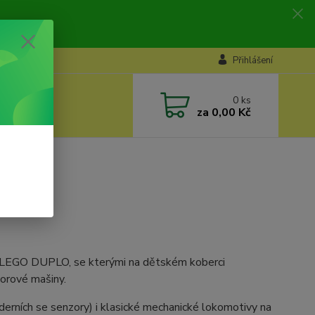
Přihlášení
0
ks
za
0,00 Kč
dla LEGO DUPLO, se kterými na dětském koberci
torové mašiny.
erních se senzory) i klasické mechanické lokomotivy na