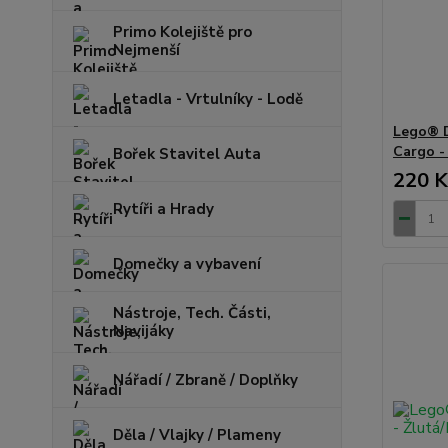
Primo Kolejiště pro
Nejmenší
Letadla - Vrtulníky - Lodě
Lego® D
Cargo -
Bořek Stavitel Auta
220 K
Rytíři a Hrady
Domečky a vybavení
Nástroje, Tech. Části,
Navijáky
Nářadí / Zbraně / Doplňky
Děla / Vlajky / Plameny