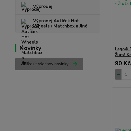
Výprodej
Výprodej Autíček Hot
Wheels / Matchbox a Jiné
Novinky
Lego® D
Žlutá K
90 Kč
Zobrazit všechny novinky