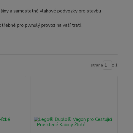
lošiny a samostatné vlakové podvozky pro stavbu
třebné pro plynulý provoz na vaší trati.
strana
z 1