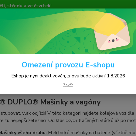
ředu a ve čtvrtek!
de spuštěn 1.8.2026!!!
nce Zákazníků
Videa
Online Platby
Hledat
Omezení provozu E-shopu
ašinky a vagóny
Eshop je nyní deaktivován, znovu bude aktivní 1.8.2026
nky a vagóny
Zavřít
® DUPLO® Mašinky a vagóny
astupovat, vlak odjíždí! V této kategorii najdete kolejová vozi
e tu nejlepší železnici. Od klasických tlačených vláčků až po mo
Mašinky všeho druhu:
Elektrické mašinky na baterie (včetně mod