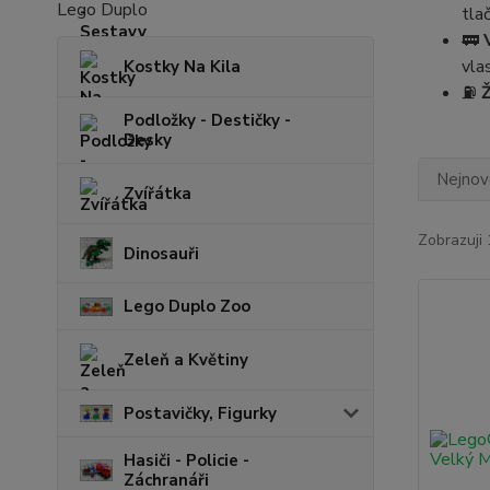
Lego Duplo
tla
🚃
vla
Kostky Na Kila
⛽
Ž
Podložky - Destičky -
Desky
Nejnově
Zvířátka
Zobrazuji 
Dinosauři
Lego Duplo Zoo
Zeleň a Květiny
Postavičky, Figurky
Hasiči - Policie -
Záchranáři