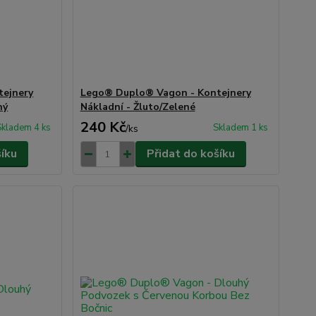
tejnery
Lego® Duplo® Vagon - Kontejnery
ný
Nákladní - Žluto/Zelené
240 Kč
Skladem 4 ks
Skladem 1 ks
/
ks
šíku
Přidat do košíku