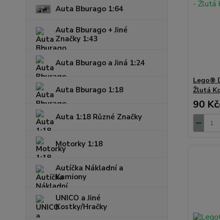
Auta Bburago 1:64
Auta Bburago + Jiné
Značky 1:43
Auta Bburago a Jiná 1:24
Lego® 
Auta Bburago 1:18
Žlutá K
90 Kč
Auta 1:18 Různé Značky
Motorky 1:18
Autíčka Nákladní a
Kamiony
UNICO a Jiné
Kostky/Hračky