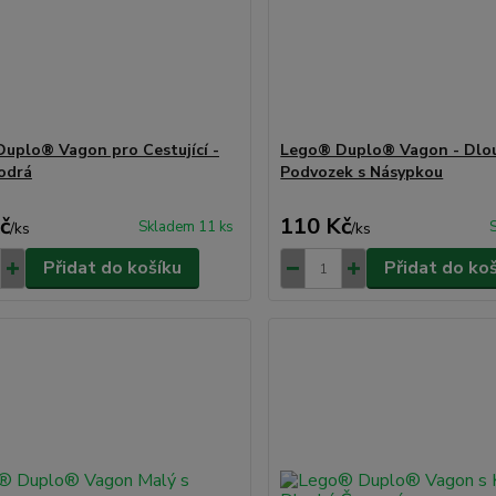
uplo® Vagon pro Cestující -
Lego® Duplo® Vagon - Dlo
odrá
Podvozek s Násypkou
č
110 Kč
Skladem 11 ks
/
ks
/
ks
Přidat do košíku
Přidat do ko