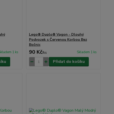
uhý
Lego® Duplo® Vagon - Dlouhý
Podvozek s Červenou Korbou Bez
Bočnic
90 Kč
Skladem 1 ks
Skladem 1 ks
/
ks
šíku
Přidat do košíku