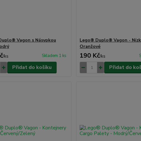
Duplo® Vagon s Násypkou
Lego® Duplo® Vagon - Nízk
odrý
Oranžové
č
190 Kč
Skladem 1 ks
/
ks
/
ks
Přidat do košíku
Přidat do ko