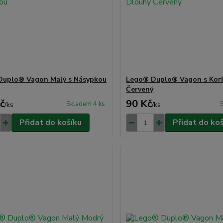
Duplo® Vagon Malý s Násypkou
Lego® Duplo® Vagon s Kor
Červený
č
90 Kč
Skladem 4 ks
/
ks
/
ks
Přidat do košíku
Přidat do ko