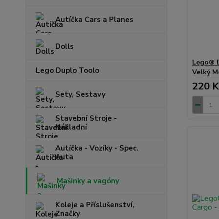
Autíčka Cars a Planes
Dolls
Lego® 
Lego Duplo Toolo
Velký M
220 K
Sety, Sestavy
Stavební Stroje -
Nákladní
Autíčka - Vozíky - Spec.
Auta
Mašinky a vagóny
Koleje a Příslušenství,
Značky