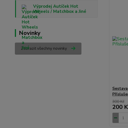
Výprodej Autíček Hot
Wheels / Matchbox a Jiné
Novinky
Zobrazit všechny novinky
Sestava
Přísluš
300 Kč
200 K