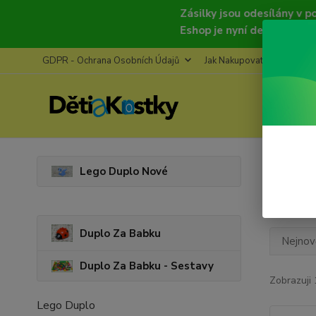
Zásilky jsou odesílány v pondělí, s
Eshop je nyní deaktivován, znovu b
GDPR - Ochrana Osobních Údajů
Jak Nakupovat
Refere
Úvod
V
Lego Duplo Nové
Výpr
Duplo Za Babku
Nejnově
Duplo Za Babku - Sestavy
Zobrazuji 
Lego Duplo