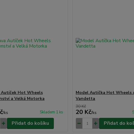
 Autíček Hot Wheels
Model Autíčka Hot Wheels 
enství a Velká Motorka
Vandetta
30 Kč
č
20 Kč
Skladem 1 ks
/
ks
/
ks
Přidat do košíku
Přidat do ko