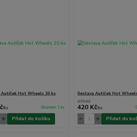
 Autíček Hot Wheels 20 ks
Sestava Autíček Hot Wheels
470 Kč
č
420 Kč
Skladem 1 ks
/
ks
/
ks
Přidat do košíku
Přidat do ko