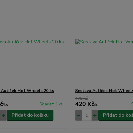
 Autíček Hot Wheels 20 ks
Sestava Autíček Hot Wheels
470 Kč
č
420 Kč
Skladem 1 ks
/
ks
/
ks
Přidat do košíku
Přidat do ko