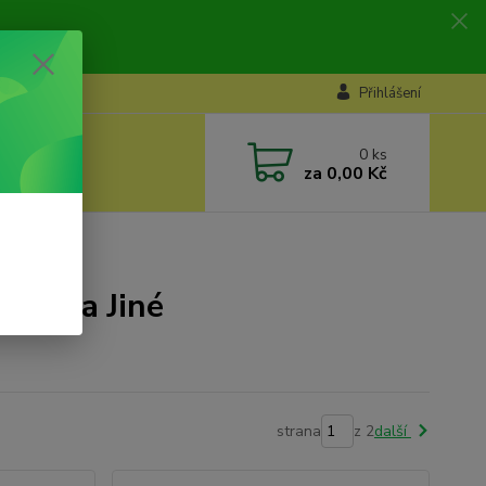
Přihlášení
0
ks
za
0,00 Kč
hbox a Jiné
strana
z 2
další