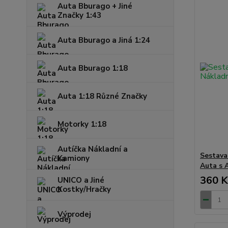
Auta Bburago + Jiné
Značky 1:43
Auta Bburago a Jiná 1:24
Auta Bburago 1:18
Auta 1:18 Různé Značky
Motorky 1:18
Autíčka Nákladní a
Sestava
Kamiony
Auta s 
360 K
UNICO a Jiné
Kostky/Hračky
Výprodej