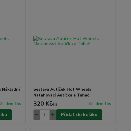
s Nákladní
Sestava Autíček Hot Wheels
Natahovací Autíčka a Tahač
320 Kč
Skladem 1 ks
Skladem 1 ks
/
ks
šíku
Přidat do košíku