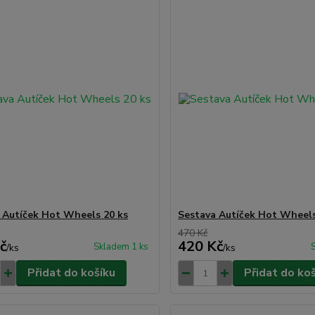
 Autíček Hot Wheels 20 ks
Sestava Autíček Hot Wheels
470 Kč
č
420 Kč
Skladem 1 ks
/
ks
/
ks
Přidat do košíku
Přidat do ko