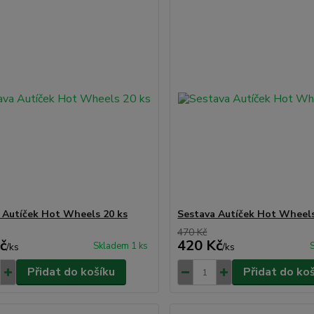
 Autíček Hot Wheels 20 ks
Sestava Autíček Hot Wheels
470 Kč
č
420 Kč
Skladem 1 ks
/
ks
/
ks
Přidat do košíku
Přidat do ko