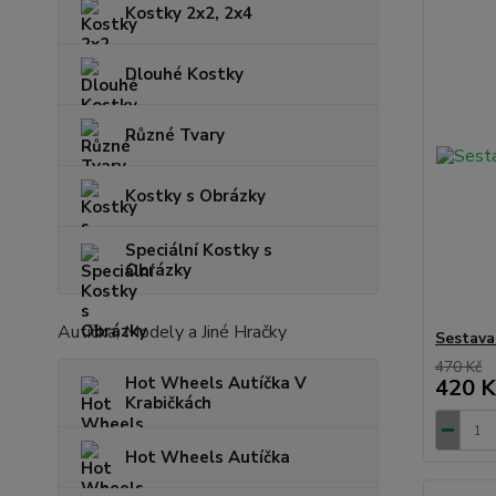
Kostky 2x2, 2x4
Dlouhé Kostky
Různé Tvary
Kostky s Obrázky
Speciální Kostky s
Obrázky
Autíčka, Modely a Jiné Hračky
Sestava
470 Kč
Hot Wheels Autíčka V
420 K
Krabičkách
Hot Wheels Autíčka