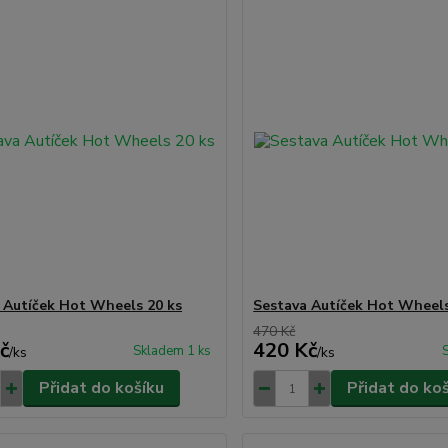
 Autíček Hot Wheels 20 ks
Sestava Autíček Hot Wheels
470 Kč
č
420 Kč
Skladem 1 ks
/
ks
/
ks
Přidat do košíku
Přidat do ko