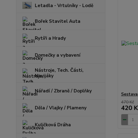
Letadla - Vrtulníky - Lodě
Bořek Stavitel Auta
Rytíři a Hrady
Domečky a vybavení
Nástroje, Tech. Části,
Navijáky
Nářadí / Zbraně / Doplňky
Sestava
470 Kč
420 K
Děla / Vlajky / Plameny
Kuličková Dráha