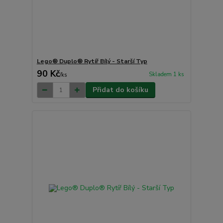
Lego® Duplo® Rytíř Bílý - Starší Typ
90 Kč
Skladem 1 ks
/
ks
Přidat do košíku