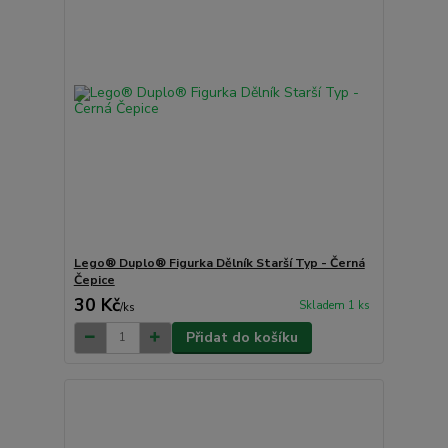
Lego® Duplo® Figurka Dělník Starší Typ - Černá
Čepice
30 Kč
Skladem 1 ks
/
ks
Přidat do košíku