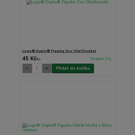
Lego® Duplo® Figurka Zoo Ošetřovatel
45 Kč
Skladem 2 ks
/
ks
Přidat do košíku