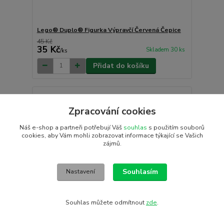
Lego® Duplo® Figurka Výpravčí Červená Čepice
45 Kč
35 Kč
Skladem 30 ks
/
ks
Přidat do košíku
Zpracování cookies
Náš e-shop a partneři potřebují Váš
souhlas
s použitím souborů
cookies, aby Vám mohli zobrazovat informace týkající se Vašich
zájmů.
Souhlasím
Nastavení
Souhlas můžete odmítnout
zde
.