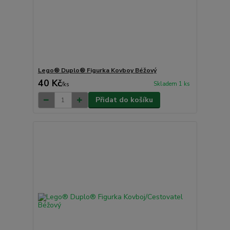
Lego® Duplo® Figurka Kovboy Béžový
40 Kč
Skladem 1 ks
/
ks
Přidat do košíku