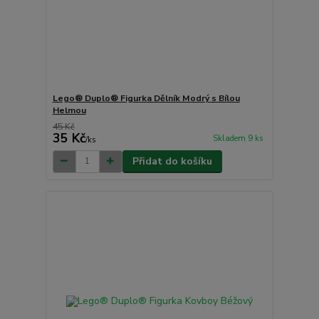
Lego® Duplo® Figurka Dělník Modrý s Bílou
Helmou
45 Kč
35 Kč
Skladem 9 ks
/
ks
Přidat do košíku