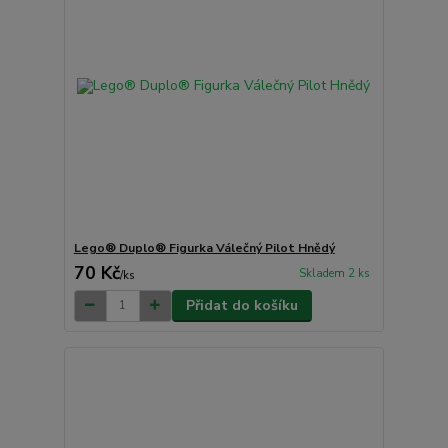
Lego® Duplo® Figurka Válečný Pilot Hnědý
70 Kč
Skladem 2 ks
/
ks
Přidat do košíku