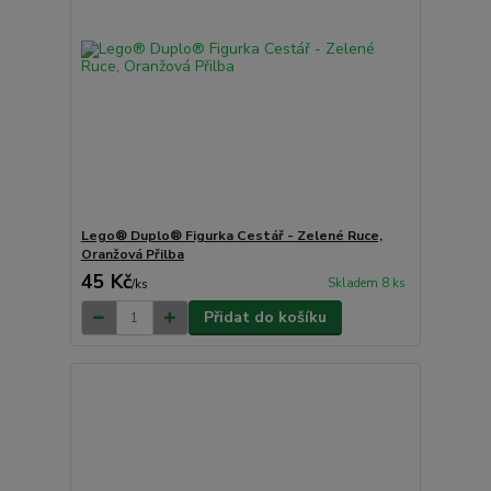
Lego® Duplo® Figurka Cestář - Zelené Ruce,
Oranžová Přilba
45 Kč
Skladem 8 ks
/
ks
Přidat do košíku