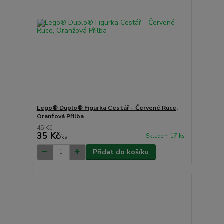
Lego® Duplo® Figurka Cestář - Červené Ruce,
Oranžová Přilba
45 Kč
35 Kč
Skladem 17 ks
/
ks
Přidat do košíku