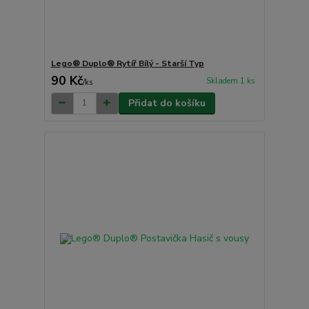
Lego® Duplo® Rytíř Bílý - Starší Typ
90 Kč
Skladem 1 ks
/
ks
Přidat do košíku