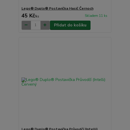
Lego® Duplo® Postavička Hasič Černoch
45 Kč
Skladem 11 ks
/
ks
Přidat do košíku
Lego® Duplo® Postavička Průvodčí (Intelli)