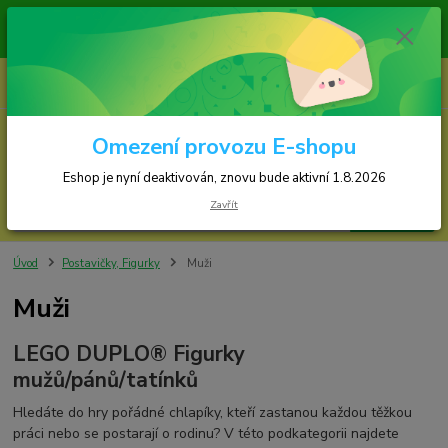
sou odesílány v pondělí, středu a ve čtvrtek!
op je nyní deaktivován, znovu bude spuštěn 1.8.2026!!!
0
ks
za
0,00 Kč
Omezení provozu E-shopu
Menu
Eshop je nyní deaktivován, znovu bude aktivní 1.8.2026
Zavřít
Hledat
Úvod
Postavičky, Figurky
Muži
Muži
LEGO DUPLO® Figurky
mužů/pánů/tatínků
Hledáte do hry pořádné chlapíky, kteří zastanou každou těžkou
práci nebo se postarají o rodinu? V této podkategorii najdete