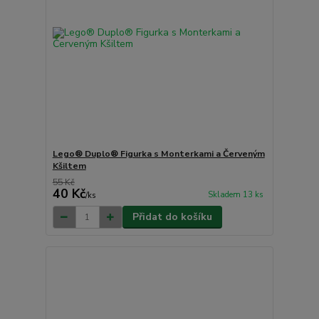
Lego® Duplo® Figurka s Monterkami a Červeným
Kšiltem
55 Kč
40 Kč
Skladem 13 ks
/
ks
Přidat do košíku