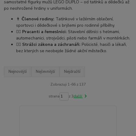
samostatné figurky mužů LEGO DUPLO – od tatínků a dědečků až
po neohrožené hrdiny v uniformách.
👨
Členové rodiny:
Tatínkové v ležérním oblečení,
sportovci i dědečkové s brýlemi pro rodinné příběhy.
👷‍♂️
Pracanti a řemeslníci:
Stavební dělníci s helmami,
automechanici, strojvůdci, piloti nebo farmáři v montérkách.
👮‍♂️
Strážci zákona a záchranáři:
Policisté, hasiči a lékaři,
bez kterých se neobejde žádné akční městečko.
Nejnovější
Nejlevnější
Nejdražší
Zobrazuji 1-66 z 137
strana
z 3
další