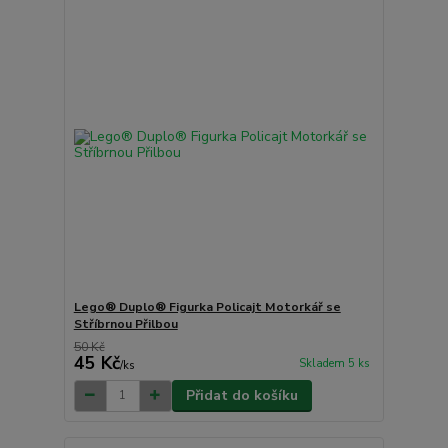
Lego® Duplo® Figurka Policajt Motorkář se
Stříbrnou Přilbou
50 Kč
45 Kč
Skladem 5 ks
/
ks
Přidat do košíku