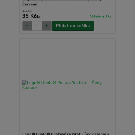
Červený
40 Kč
35 Kč
Skladem 3 ks
/
ks
Přidat do košíku
Lego® Duplo® Postavička Pirát - Šedý Klobouk