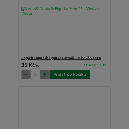
Lego® Duplo® Figurka Farmář - Vínová Vesta
35 Kč
Skladem 10 ks
/
ks
Přidat do košíku