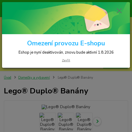
Zásilky jsou odesílány v pondělí, středu a ve
Eshop je nyní deaktivován, znovu bude
0
ks
za
0,00 Kč
Omezení provozu E-shopu
Menu
Eshop je nyní deaktivován, znovu bude aktivní 1.8.2026
Zavřít
Hledat
Úvod
Domečky a vybavení
Lego® Duplo® Banány
Lego® Duplo® Banány