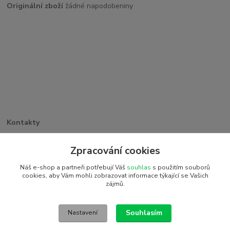
Originální zboží
žádné napodobeniny
Kontakty
Větrná 1062/32
PSČ 742 35, Odry
Zpracování cookies
+420 773 263 369
Náš e-shop a partneři potřebují Váš
souhlas
s použitím souborů
detiakostky@seznam.cz
cookies, aby Vám mohli zobrazovat informace týkající se Vašich
zájmů.
2016 © Detiakostky.cz - Všechna práva vyhrazena. Vytvořeno
systémem www.eshop-rychle.cz
Souhlasím
Nastavení