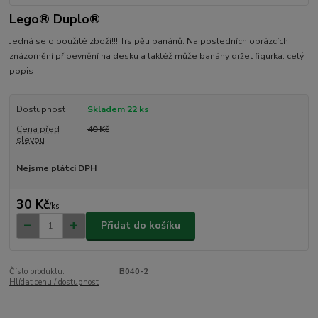
Lego® Duplo®
Jedná se o použité zboží!!! Trs pěti banánů. Na posledních obrázcích
znázornění připevnění na desku a taktéž může banány držet figurka.
celý
popis
Dostupnost
Skladem 22 ks
Cena před
40 Kč
slevou
Nejsme plátci DPH
30 Kč
/
ks
Přidat do košíku
Číslo produktu:
B040-2
Hlídat cenu / dostupnost