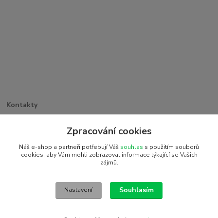
Kontakty
Větrná 1062/32
Zpracování cookies
PSČ 742 35, Odry
+420 773 263 369
Náš e-shop a partneři potřebují Váš
souhlas
s použitím souborů
detiakostky@seznam.cz
cookies, aby Vám mohli zobrazovat informace týkající se Vašich
zájmů.
2016 © Detiakostky.cz - Všechna práva vyhrazena. Vytvořeno
systémem www.eshop-rychle.cz
Souhlasím
Nastavení