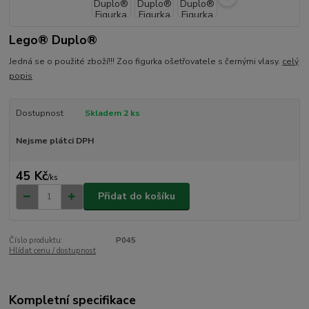
Lego® Duplo®
Jedná se o použité zboží!!! Zoo figurka ošetřovatele s černými vlasy.
celý
popis
Dostupnost
Skladem 2 ks
Nejsme plátci DPH
45 Kč
/
ks
Přidat do košíku
Číslo produktu:
P045
Hlídat cenu / dostupnost
Kompletní specifikace