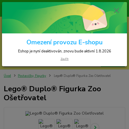
Zásilky jsou odesílány v pondělí, středu a ve 
Eshop je nyní deaktivován, znovu bude s
0
ks
za
0,00 Kč
Omezení provozu E-shopu
Menu
Eshop je nyní deaktivován, znovu bude aktivní 1.8.2026
Zavřít
Hledat
Úvod
Postavičky, Figurky
Lego® Duplo® Figurka Zoo Ošetřovatel
Lego® Duplo® Figurka Zoo
Ošetřovatel