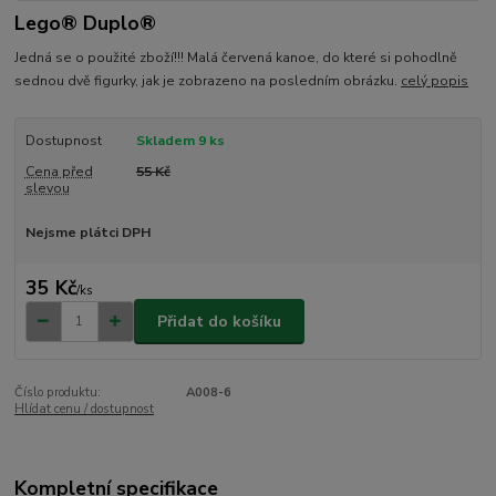
Lego® Duplo®
Jedná se o použité zboží!!! Malá červená kanoe, do které si pohodlně
sednou dvě figurky, jak je zobrazeno na posledním obrázku.
celý popis
Dostupnost
Skladem 9 ks
Cena před
55 Kč
slevou
Nejsme plátci DPH
35 Kč
/
ks
Přidat do košíku
Číslo produktu:
A008-6
Hlídat cenu / dostupnost
Kompletní specifikace