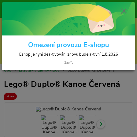
Zásilky jsou odesílány v pondělí, středu a ve 
Eshop je nyní deaktivován, znovu bude s
0
ks
za
0,00 Kč
Menu
Omezení provozu E-shopu
Hledat
Eshop je nyní deaktivován, znovu bude aktivní 1.8.2026
Zavřít
Úvod
Letadla - Vrtulníky - Lodě
Lego® Duplo® Kanoe Červená
Lego® Duplo® Kanoe Červená
Akce