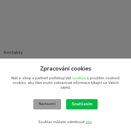
Kontakty
Větrná 1062/32
PSČ 742 35, Odry
Zpracování cookies
+420 773 263 369
Náš e-shop a partneři potřebují Váš
souhlas
s použitím souborů
detiakostky@seznam.cz
cookies, aby Vám mohli zobrazovat informace týkající se Vašich
zájmů.
2016 © Detiakostky.cz - Všechna práva vyhrazena. Vytvořeno
systémem www.eshop-rychle.cz
Souhlasím
Nastavení
Souhlas můžete odmítnout
zde
.
Vytvořeno na
Eshop-rychle.cz