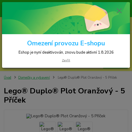
Zásilky jsou odesílány v pondělí, středu a ve 
Eshop je nyní deaktivován, znovu bude s
0
ks
za
0,00 Kč
Omezení provozu E-shopu
Menu
Eshop je nyní deaktivován, znovu bude aktivní 1.8.2026
Zavřít
Hledat
Úvod
Domečky a vybavení
Lego® Duplo® Plot Oranžový - 5 Příček
Lego® Duplo® Plot Oranžový - 5
Příček