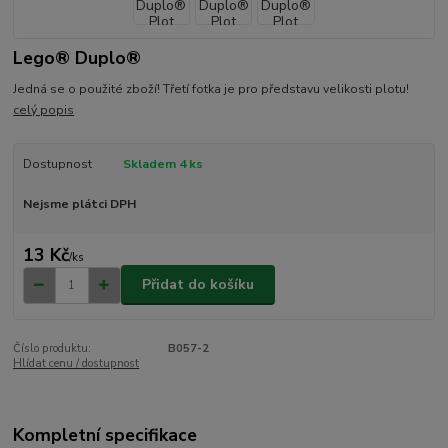
Lego® Duplo®
Jedná se o použité zboží! Třetí fotka je pro představu velikosti plotu!
celý popis
Dostupnost
Skladem 4 ks
Nejsme plátci DPH
13 Kč
/
ks
Přidat do košíku
Číslo produktu:
B057-2
Hlídat cenu / dostupnost
Kompletní specifikace