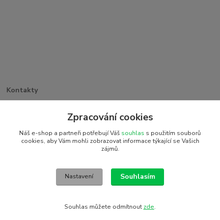
Kontakty
Větrná 1062/32
PSČ 742 35, Odry
Zpracování cookies
+420 773 263 369
Náš e-shop a partneři potřebují Váš
souhlas
s použitím souborů
detiakostky@seznam.cz
cookies, aby Vám mohli zobrazovat informace týkající se Vašich
zájmů.
2016 © Detiakostky.cz - Všechna práva vyhrazena. Vytvořeno
systémem www.eshop-rychle.cz
Souhlasím
Nastavení
Souhlas můžete odmítnout
zde
.
Vytvořeno na
Eshop-rychle.cz