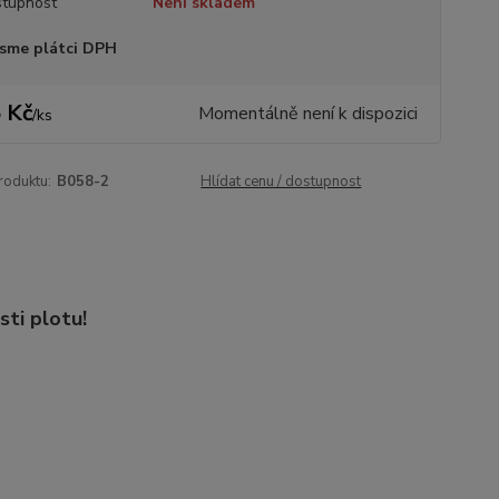
tupnost
Není skladem
sme plátci DPH
 Kč
Momentálně není k dispozici
/
ks
roduktu:
B058-2
Hlídat cenu / dostupnost
sti plotu!