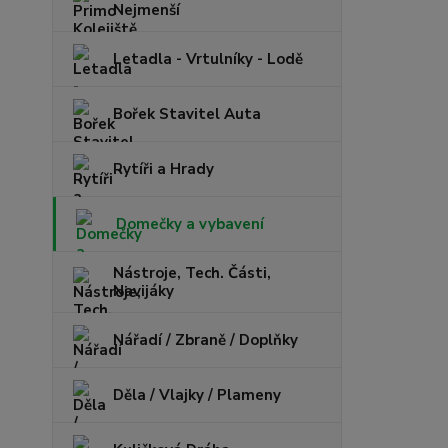
Nejmenší
Letadla - Vrtulníky - Lodě
Bořek Stavitel Auta
Rytíři a Hrady
Domečky a vybavení
Nástroje, Tech. Části,
Navijáky
Nářadí / Zbraně / Doplňky
Děla / Vlajky / Plameny