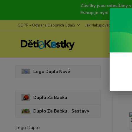
Zásilky jsou odesílány v pondělí
Eshop je nyní deaktivován, znov
GDPR - Ochrana Osobních Údajů
Jak Nakupovat
Refere
Úvod
D
Lego Duplo Nové
Lego
Duplo Za Babku
Duplo Za Babku - Sestavy
Lego Duplo