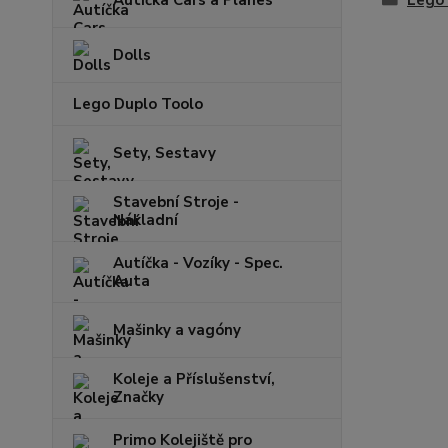
Lego
Dolls
Lego Duplo Toolo
Sety, Sestavy
Stavební Stroje -
Nákladní
Autíčka - Vozíky - Spec.
Auta
Mašinky a vagóny
Koleje a Příslušenství,
Značky
Primo Kolejiště pro