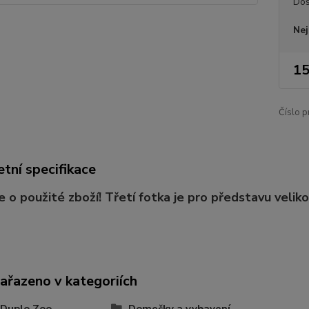
Dos
Nej
15
Číslo p
tní specifikace
e o použité zboží! Třetí fotka je pro představu veliko
zařazeno v kategoriích