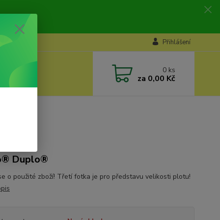
Přihlášení
0
ks
za
0,00 Kč
ek
o® Duplo®
e o použité zboží! Třetí fotka je pro představu velikosti plotu!
opis