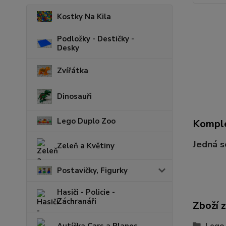
Kostky Na Kila
Podložky - Destičky -
Desky
Zvířátka
Dinosauři
Lego Duplo Zoo
Komple
Jedná s
Zeleň a Květiny
Postavičky, Figurky
Hasiči - Policie -
Záchranáři
Zboží 
Autíčka Cars a Planes