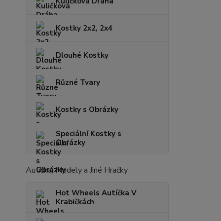
Kuličková Dráha
Kostky 2x2, 2x4
Dlouhé Kostky
Různé Tvary
Kostky s Obrázky
Speciální Kostky s
Obrázky
Autíčka, Modely a Jiné Hračky
Hot Wheels Autíčka V
Krabičkách