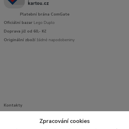
Platební brána ComGate
Oficiální bazar
Lego Duplo
Doprava již od 60,- Kč
Originální zboží
žádné napodobeniny
Kontakty
Větrná 1062/32
PSČ 742 35, Odry
Zpracování cookies
+420 773 263 369