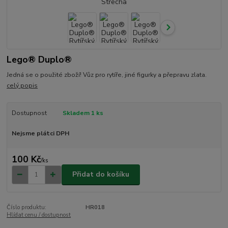
Lego® Duplo®
Jedná se o použité zboží! Vůz pro rytíře, jiné figurky a přepravu zlata.
celý popis
Dostupnost
Skladem 1 ks
Nejsme plátci DPH
100 Kč
/
ks
Přidat do košíku
Číslo produktu:
HR018
Hlídat cenu / dostupnost