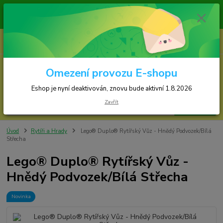
Zásilky jsou odesílány v pondělí, středu a ve 
Eshop je nyní deaktivován, znovu bude s
0
ks
za
0,00 Kč
Omezení provozu E-shopu
Menu
Eshop je nyní deaktivován, znovu bude aktivní 1.8.2026
Zavřít
Hledat
Úvod
Rytíři a Hrady
Lego® Duplo® Rytířský Vůz - Hnědý Podvozek/Bílá
Střecha
Lego® Duplo® Rytířský Vůz -
Hnědý Podvozek/Bílá Střecha
Novinka