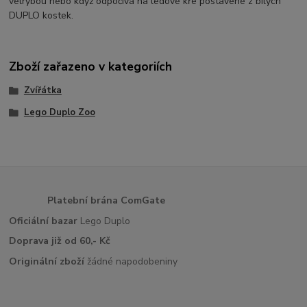
velrybou nebo když odpočívá na ledové kře postavené z bílých
DUPLO kostek.
Zboží zařazeno v kategoriích
Zvířátka
Lego Duplo Zoo
Platební brána ComGate
Oficiální bazar
Lego Duplo
Doprava již od 60,- Kč
Originální zboží
žádné napodobeniny