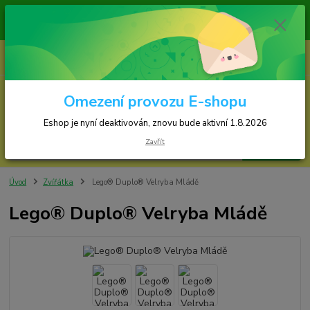
y jsou odesílány v pondělí, středu a ve čtvrtek!
Eshop je nyní deaktivován, znovu bude spuštěn 1.8.2026!!!
0
ks
za
0,00 Kč
Omezení provozu E-shopu
Menu
Eshop je nyní deaktivován, znovu bude aktivní 1.8.2026
Zavřít
Hledat
Úvod
Zvířátka
Lego® Duplo® Velryba Mládě
Lego® Duplo® Velryba Mládě