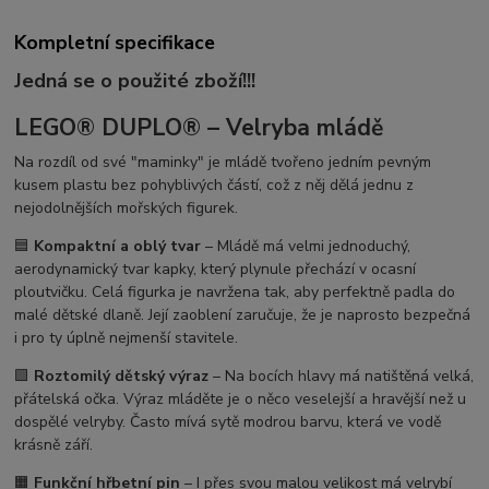
Kompletní specifikace
Jedná se o použité zboží!!!
LEGO® DUPLO® – Velryba mládě
Na rozdíl od své "maminky" je mládě tvořeno jedním pevným
kusem plastu bez pohyblivých částí, což z něj dělá jednu z
nejodolnějších mořských figurek.
🟦
Kompaktní a oblý tvar
– Mládě má velmi jednoduchý,
aerodynamický tvar kapky, který plynule přechází v ocasní
ploutvičku. Celá figurka je navržena tak, aby perfektně padla do
malé dětské dlaně. Její zaoblení zaručuje, že je naprosto bezpečná
i pro ty úplně nejmenší stavitele.
🟩
Roztomilý dětský výraz
– Na bocích hlavy má natištěná velká,
přátelská očka. Výraz mláděte je o něco veselejší a hravější než u
dospělé velryby. Často mívá sytě modrou barvu, která ve vodě
krásně září.
🟧
Funkční hřbetní pin
– I přes svou malou velikost má velrybí