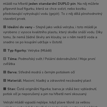
mládě na hřbetě
jeden standardní DUPLO pin
. Na něj můžete
připevnit buď figurku, která se chce svézt, nebo kostku
představující vytryskující vodu (gejzír). To z něj dělá plnohodnotný
stavební prvek.
🟥
Ideální do vany
– Stejně jako velká velryba, i toto mládě je
vyrobeno z vysoce kvalitního plastu, který skvěle snáší vodu. Díky
tomu, že nemá žádné škvíry ani klouby, se v něm nedrží voda a
snadno se po koupání udržuje v čistotě.
🟪
Typ figurky:
Velryba (Mládě)
🟨
Téma:
Podmořský svět / Polární dobrodružství / Moje první
zvířátka
🟦
Barva:
Středně modrá s černým potiskem očí
🟩
Materiál:
Masivní, hladký a zdravotně nezávadný plast
🟧
Stav:
Čistá originální figurka; barva je stálá bez vyblednutí,
potisk očí je neporušený a pin na hřbetě není okousaný.
Velrybí mládě vypadá nejlépe, když plave těsně za velkou