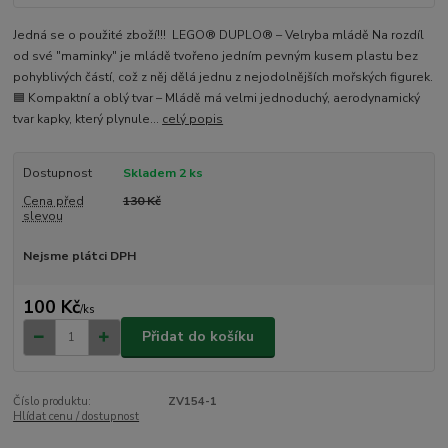
Jedná se o použité zboží!!! LEGO® DUPLO® – Velryba mládě Na rozdíl
od své "maminky" je mládě tvořeno jedním pevným kusem plastu bez
pohyblivých částí, což z něj dělá jednu z nejodolnějších mořských figurek.
🟦 Kompaktní a oblý tvar – Mládě má velmi jednoduchý, aerodynamický
tvar kapky, který plynule...
celý popis
Dostupnost
Skladem 2 ks
Cena před
130 Kč
slevou
Nejsme plátci DPH
100 Kč
/
ks
Přidat do košíku
Číslo produktu:
ZV154-1
Hlídat cenu / dostupnost