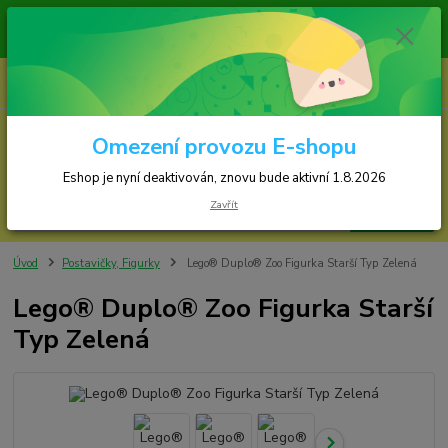
Zásilky jsou odesílány v pondělí, středu a ve 
Eshop je nyní deaktivován, znovu bude s
0
ks
za
0,00 Kč
Omezení provozu E-shopu
Menu
Eshop je nyní deaktivován, znovu bude aktivní 1.8.2026
Zavřít
Hledat
Úvod
Postavičky, Figurky
Lego® Duplo® Zoo Figurka Starší Typ Zelená
Lego® Duplo® Zoo Figurka Starší
Typ Zelená