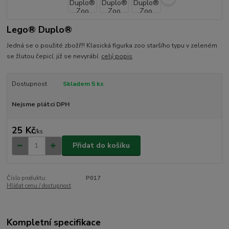
Lego® Duplo®
Jedná se o použité zboží!!! Klasická figurka zoo staršího typu v zeleném
se žlutou čepicí, již se nevyrábí.
celý popis
Dostupnost
Skladem 5 ks
Nejsme plátci DPH
25 Kč
/
ks
Přidat do košíku
Číslo produktu:
P017
Hlídat cenu / dostupnost
Kompletní specifikace