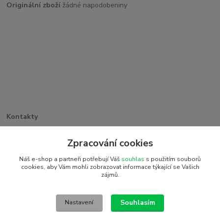
Originální zboží
žádné napodobeniny
Kontakty
Větrná 1062/32
Zpracování cookies
PSČ 742 35, Odry
+420 773 263 369
Náš e-shop a partneři potřebují Váš
souhlas
s použitím souborů
detiakostky@seznam.cz
cookies, aby Vám mohli zobrazovat informace týkající se Vašich
zájmů.
2016 © Detiakostky.cz - Všechna práva vyhrazena. Vytvořeno
systémem www.eshop-rychle.cz
Souhlasím
Nastavení