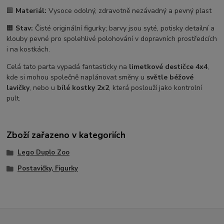
🟩
Materiál:
Vysoce odolný, zdravotně nezávadný a pevný plast
🟧
Stav:
Čisté originální figurky; barvy jsou syté, potisky detailní a
klouby pevné pro spolehlivé polohování v dopravních prostředcích
i na kostkách.
Celá tato parta vypadá fantasticky na
limetkové destičce 4x4
,
kde si mohou společně naplánovat směny u
světle béžové
lavičky
, nebo u
bílé kostky 2x2
, která poslouží jako kontrolní
pult.
Zboží zařazeno v kategoriích
Lego Duplo Zoo
Postavičky, Figurky