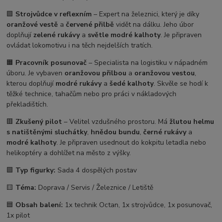
🟩
Strojvůdce v reflexním
– Expert na železnici, který je díky
oranžové vestě
a
červené přilbě
vidět na dálku. Jeho úbor
doplňují
zelené rukávy
a
světle modré kalhoty
. Je připraven
ovládat lokomotivu i na těch nejdelších tratích.
🟧
Pracovník posunovač
– Specialista na logistiku v nápadném
úboru. Je vybaven
oranžovou přilbou
a
oranžovou vestou
,
kterou doplňují
modré rukávy
a
šedé kalhoty
. Skvěle se hodí k
těžké technice, tahačům nebo pro práci v nákladových
překladištích.
🟥
Zkušený pilot
– Velitel vzdušného prostoru. Má
žlutou helmu
s natištěnými sluchátky
,
hnědou bundu
,
černé rukávy
a
modré kalhoty
. Je připraven usednout do kokpitu letadla nebo
helikoptéry a dohlížet na město z výšky.
🟪
Typ figurky:
Sada 4 dospělých postav
🟨
Téma:
Doprava / Servis / Železnice / Letiště
🟦
Obsah balení:
1x technik Octan, 1x strojvůdce, 1x posunovač,
1x pilot