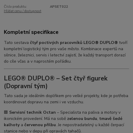
Číslo produktu:
APSET022
Hlídat cenu / dostupnost
Kompletní specifikace
Tato sestava
čtyř poctivých pracovníků LEGO® DUPLO®
tvoří
kompletní logistický tým pro vaše město. Kombinace expertů na
silnice, železnici, servis i letectví zajistí, že každý transport dorazí
do cíle včas a v naprostém pořádku.
LEGO® DUPLO® – Set čtyř figurek
(Dopravní tým)
Tato sada je ideálním doplňkem pro velké projekty, kde je potřeba
koordinovat dopravu na zemi i ve vzduchu.
🟦
Servisní technik Octan
– Specialista na paliva a motory v
ikonickém provedení. Má na sobě
zelenou bundu
,
tmavě šedé
kalhoty
a
červenou přilbu
. Je nepostradatelný u každé čerpací
stanice nebo v depu při opravách tahačů.