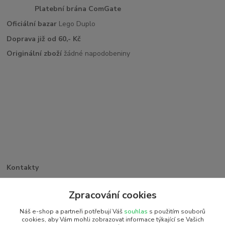
Platební brána ComGate
Oficiální bazar
Lego Duplo
Doprava již od 60,- Kč
Originální zboží
žádné napodobeniny
Kontakty
Větrná 1062/32
Zpracování cookies
PSČ 742 35, Odry
+420 773 263 369
Náš e-shop a partneři potřebují Váš
souhlas
s použitím souborů
detiakostky@seznam.cz
cookies, aby Vám mohli zobrazovat informace týkající se Vašich