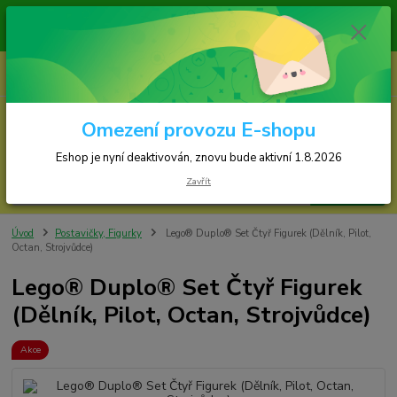
Zásilky jsou odesílány v pondělí, středu a ve čtvr
Eshop je nyní deaktivován, znovu bude spuš
0
ks
za
0,00 Kč
Omezení provozu E-shopu
Menu
Eshop je nyní deaktivován, znovu bude aktivní 1.8.2026
Zavřít
Hledat
Úvod
Postavičky, Figurky
Lego® Duplo® Set Čtyř Figurek (Dělník, Pilot,
Octan, Strojvůdce)
Lego® Duplo® Set Čtyř Figurek
(Dělník, Pilot, Octan, Strojvůdce)
Akce