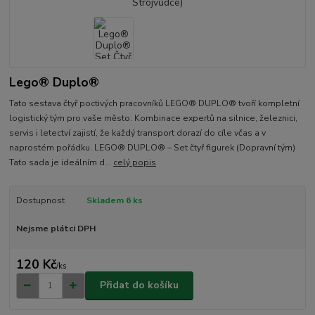
Lego® Duplo®
Tato sestava čtyř poctivých pracovníků LEGO® DUPLO® tvoří kompletní
logistický tým pro vaše město. Kombinace expertů na silnice, železnici,
servis i letectví zajistí, že každý transport dorazí do cíle včas a v
naprostém pořádku. LEGO® DUPLO® – Set čtyř figurek (Dopravní tým)
Tato sada je ideálním d...
celý popis
Dostupnost
Skladem 6 ks
Nejsme plátci DPH
120 Kč
/
ks
Přidat do košíku