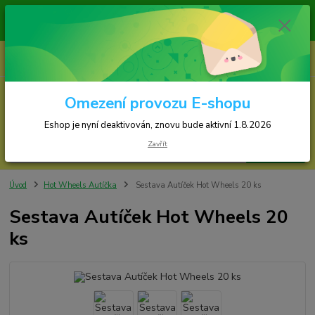
Zásilky jsou odesílány v pondělí, středu a ve č
Eshop je nyní deaktivován, znovu bude sp
0
ks
za
0,00 Kč
Omezení provozu E-shopu
Menu
Eshop je nyní deaktivován, znovu bude aktivní 1.8.2026
Zavřít
Hledat
Úvod
Hot Wheels Autíčka
Sestava Autíček Hot Wheels 20 ks
Sestava Autíček Hot Wheels 20
ks