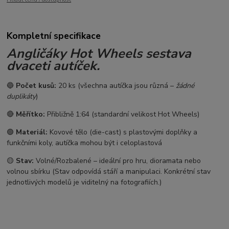
Kompletní specifikace
Angličáky Hot Wheels sestava
dvaceti autíček.
🔵
Počet kusů:
20 ks (všechna autíčka jsou různá –
žádné
duplikáty
)
🔴
Měřítko:
Přibližně 1:64 (standardní velikost Hot Wheels)
🟢
Materiál:
Kovové tělo (die-cast) s plastovými doplňky a
funkčními koly, autíčka mohou být i celoplastová
🟡
Stav:
Volné/Rozbalené – ideální pro hru, dioramata nebo
volnou sbírku (Stav odpovídá stáří a manipulaci. Konkrétní stav
jednotlivých modelů je viditelný na fotografiích.)