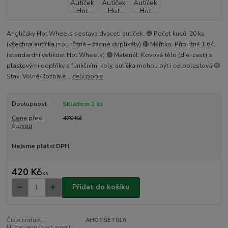
Angličáky Hot Wheels sestava dvaceti autíček. 🔵 Počet kusů: 20 ks
(všechna autíčka jsou různá – žádné duplikáty) 🔴 Měřítko: Přibližně 1:64
(standardní velikost Hot Wheels) 🟢 Materiál: Kovové tělo (die-cast) s
plastovými doplňky a funkčními koly, autíčka mohou být i celoplastová 🟡
Stav: Volné/Rozbale...
celý popis
Dostupnost
Skladem 1 ks
Cena před
470 Kč
slevou
Nejsme plátci DPH
420 Kč
/
ks
Přidat do košíku
Číslo produktu:
AHOTSET016
Hlídat cenu / dostupnost